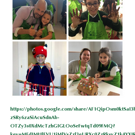
https://photos.google.com/share/AF1QipOsm0ktSaI3
zSRy6zaSiAcuSdnAb-
OTZy3s0XdMcTzhGIGLOoSeFwtqTd09FMQ?
key=MFdIMHlFVU1jMlVsZzl3eURXc0ZzRksyZ1k4YXJ