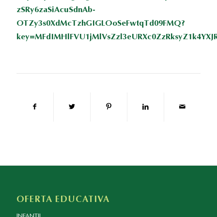
zSRy6zaSiAcuSdnAb-
OTZy3s0XdMcTzhGIGLOoSeFwtqTd09FMQ?
key=MFdIMHlFVU1jMlVsZzl3eURXc0ZzRksyZ1k4YXJ
OFERTA EDUCATIVA
INFANTIL