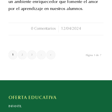
un ambiente enriquecedor que fomente el amor
por el aprendizaje en nuestros alumnos.
0 Comentarios
/
12/04/2024
1
2
3
›
»
Página 1 de 7
OFERTA EDUCATIVA
INFANTIL