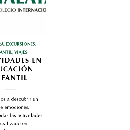
RA
,
EXCURSIONES
,
FANTIL
,
VIAJES
VIDADES EN
UCACIÓN
NFANTIL
s a descubrir un
de emociones.
das las actividades
realizado en