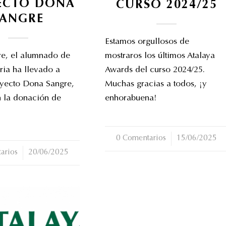
ECTO DONA
CURSO 2024/25
SANGRE
Estamos orgullosos de
tre, el alumnado de
mostraros los últimos Atalaya
ria ha llevado a
Awards del curso 2024/25.
oyecto Dona Sangre,
Muchas gracias a todos, ¡y
n la donación de
enhorabuena!
0 Comentarios
/
15/06/2025
arios
20/06/2025