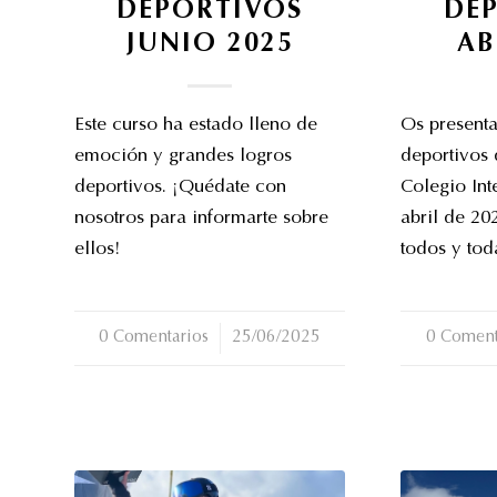
DEPORTIVOS
DE
JUNIO 2025
AB
Este curso ha estado lleno de
Os present
emoción y grandes logros
deportivos 
deportivos. ¡Quédate con
Colegio Int
nosotros para informarte sobre
abril de 20
ellos!
todos y tod
0 Comentarios
/
25/06/2025
0 Coment
/