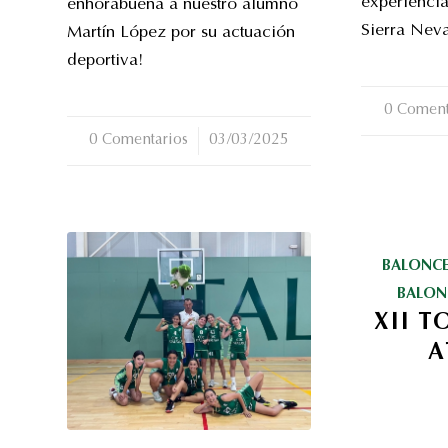
experiencia
enhorabuena a nuestro alumno
Sierra Nev
Martín López por su actuación
deportiva!
0 Coment
/
0 Comentarios
/
03/03/2025
BALONC
BALON
XII 
A