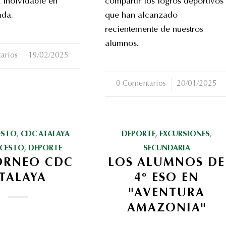
 inolvidable en
compartir los logros deportivos
ada.
que han alcanzado
recientemente de nuestros
alumnos.
arios
19/02/2025
0 Comentarios
/
20/01/2025
ESTO
,
CDC ATALAYA
DEPORTE
,
EXCURSIONES
,
CESTO
,
DEPORTE
SECUNDARIA
TORNEO CDC
LOS ALUMNOS DE
TALAYA
4º ESO EN
"AVENTURA
AMAZONIA"