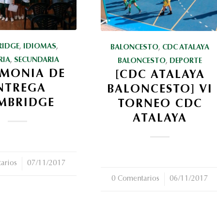
RIDGE
,
IDIOMAS
,
BALONCESTO
,
CDC ATALAYA
RIA
,
SECUNDARIA
BALONCESTO
,
DEPORTE
EMONIA DE
[CDC ATALAYA
NTREGA
BALONCESTO] VI
MBRIDGE
TORNEO CDC
ATALAYA
arios
07/11/2017
0 Comentarios
/
06/11/2017