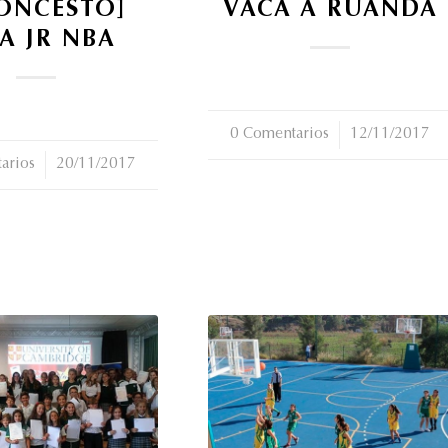
ONCESTO]
VACA A RUANDA
A JR NBA
0 Comentarios
/
12/11/2017
arios
20/11/2017