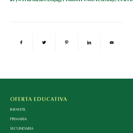
key=VFRHdERiUDhJajJTVmo0WVM0NUlDbnJCUFRTb
OFERTA EDUCATIVA
INFANTIL
PRIMARIA
SECUNDARIA