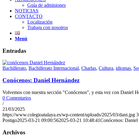
Guía de admisiones
NOTICIAS
CONTACTO
Localización
Trabaja con nosotros
Menú
Entradas
Bachillerato
,
Bachillerato Internacional
,
Charlas
,
Cultura
,
idiomas
,
Se
Conócenos: Daniel Hernández
Volvemos con nuestra sección "Conócenos", y esta vez con Daniel H
0 Comentarios
/
21/03/2025
https://www.colegioatalaya.es/wp-content/uploads/2025/03/dani.jpg
3
Postigo
2025-03-21 09:00:56
2025-03-21 10:48:41
Conócenos: Daniel
Archivos