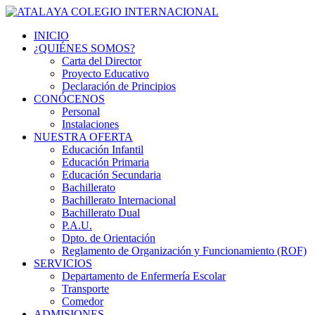
INICIO
¿QUIÉNES SOMOS?
Carta del Director
Proyecto Educativo
Declaración de Principios
CONÓCENOS
Personal
Instalaciones
NUESTRA OFERTA
Educación Infantil
Educación Primaria
Educación Secundaria
Bachillerato
Bachillerato Internacional
Bachillerato Dual
P.A.U.
Dpto. de Orientación
Reglamento de Organización y Funcionamiento (ROF)
SERVICIOS
Departamento de Enfermería Escolar
Transporte
Comedor
ADMISIONES