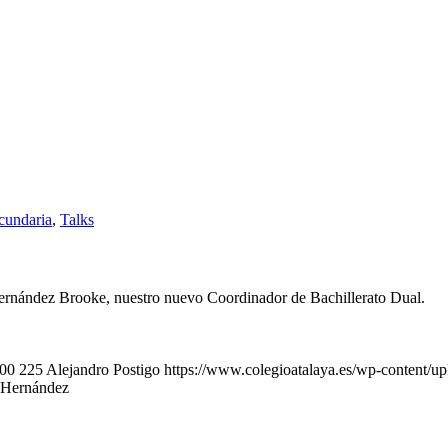
cundaria
,
Talks
ernández Brooke, nuestro nuevo Coordinador de Bachillerato Dual.
00
225
Alejandro Postigo
https://www.colegioatalaya.es/wp-content/u
 Hernández